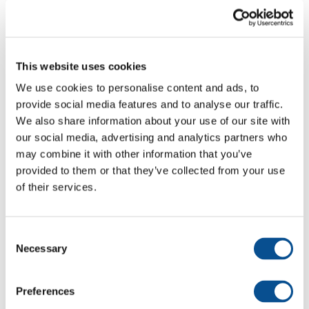
Specificaties
This website uses cookies
Lengte
14,95 m
We use cookies to personalise content and ads, to
Breedte
3,90 m
provide social media features and to analyse our traffic.
We also share information about your use of our site with
Diepgang
0,90 m
our social media, advertising and analytics partners who
may combine it with other information that you’ve
provided to them or that they’ve collected from your use
Download specificaties
of their services.
Consent
Foto's van de Argus 1
Necessary
Selection
Preferences