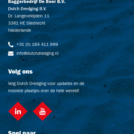
Baggerbedrijf De Boer B.V.
Dutch Dredging B.V.
Dr. Langeveldplein 11
3361 HE Sliedrecht
Niederlande
+31 (0) 184 411 999
info@dutchdredging.nl
Volg ons
Volg Dutch Dredging voor updates en de
mooiste plaatjes over de hele wereld!
LinkedIn
social::youtube
Snel naar