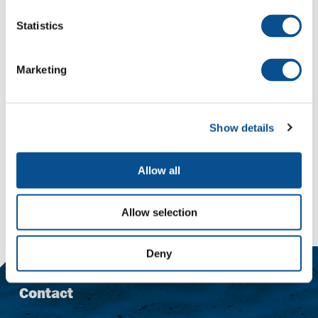
Statistics
Vorige
Vo
Marketing
Show details
Terug naar materieel
Allow all
Delen
Mail
LinkedIn
social::whatsapp
Allow selection
Deny
Contact