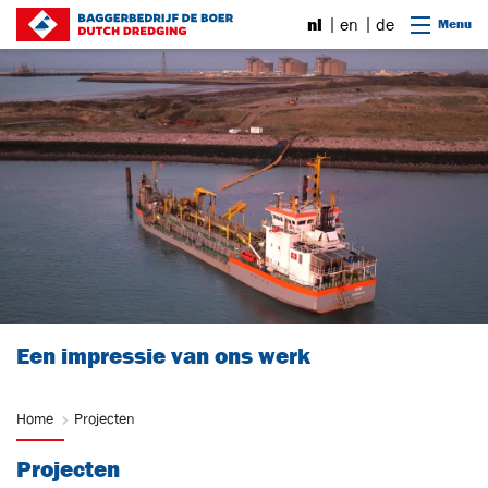
Ga naar content
nl
en
de
Menu
Een impressie van ons werk
Home
Projecten
Projecten