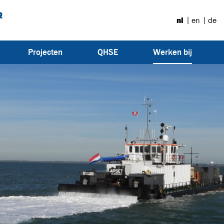
nl
en
de
(Huidig)
Projecten
QHSE
Werken bij