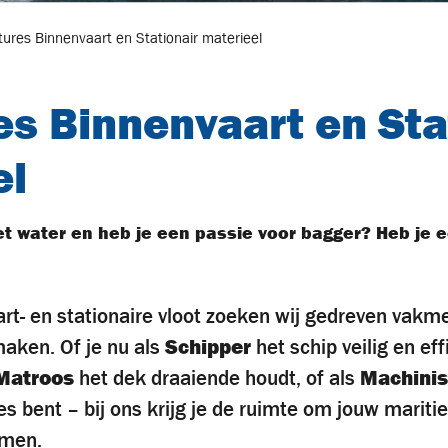
tures Binnenvaart en Stationair materieel
s Binnenvaart en Sta
el
 het water en heb je een passie voor bagger? Heb je 
rt- en stationaire vloot zoeken wij gedreven vakme
maken. Of je nu als
Schipper
het schip veilig en ef
Matroos
het dek draaiende houdt, of als
Machinis
s bent – bij ons krijg je de ruimte om jouw mariti
omen.