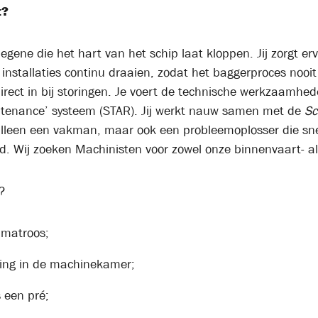
t?
degene die het hart van het schip laat kloppen. Jij zorgt e
stallaties continu draaien, zodat het baggerproces nooit s
 direct in bij storingen. Je voert de technische werkzaamh
tenance’ systeem (STAR). Jij werkt nauw samen met de
Sc
 alleen een vakman, maar ook een probleemoplosser die snel
id. Wij zoeken Machinisten voor zowel onze binnenvaart- als
?
lmatroos;
ing in de machinekamer;
s een pré;