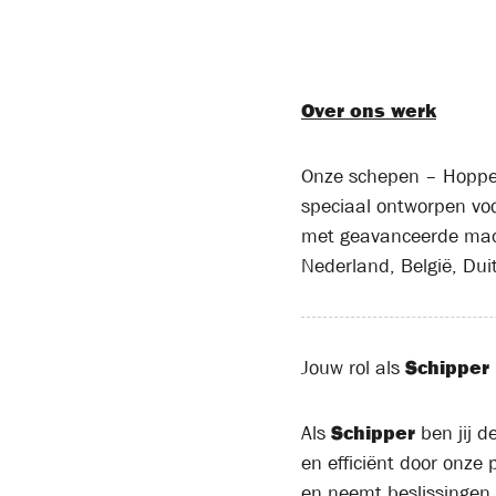
Over ons werk
Onze schepen – Hoppers
speciaal ontworpen vo
met geavanceerde mach
Nederland, België, Dui
Jouw rol als
Schipper
Als
Schipper
ben jij d
en efficiënt door onze 
en neemt beslissingen