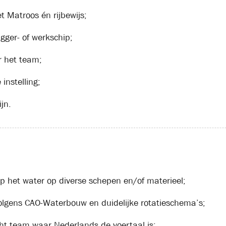
 Matroos én rijbewijs;
gger- of werkschip;
 het team;
 instelling;
jn.
p het water op diverse schepen en/of materieel;
olgens CAO-Waterbouw en duidelijke rotatieschema’s;
ht team waar Nederlands de voertaal is;