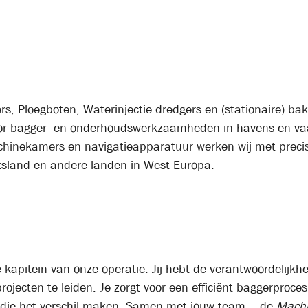
, Ploegboten, Waterinjectie dredgers en (stationaire) bak
or bagger- en onderhoudswerkzaamheden in havens en vaa
inekamers en navigatieapparatuur werken wij met precisi
tsland en andere landen in West-Europa.
e kapitein van onze operatie. Jij hebt de verantwoordelijkhe
projecten te leiden. Je zorgt voor een efficiënt baggerproce
 die het verschil maken. Samen met jouw team – de
Machi