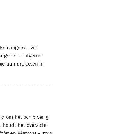
kenzuigers – zijn
rgeulen. Uitgerust
e aan projecten in
id om het schip veilig
s, houdt het overzicht
nist
en
Matroos
– zorg