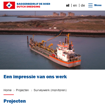
Ga naar content
nl
en
de
Menu
Een impressie van ons werk
Home
Projecten
Surveywerk (monitoren)
Projecten