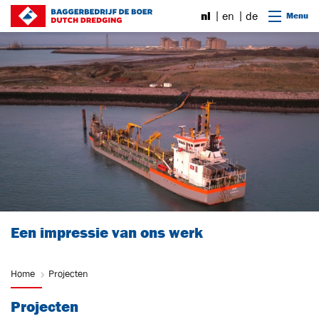
Ga naar content
nl
en
de
Menu
Een impressie van ons werk
Home
Projecten
Projecten