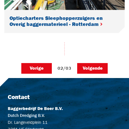
Optiecharters Sleephopperzuigers en
Overig baggermaterieel - Rotterdam
Vorige
Volgende
02/03
Contact
Baggerbedrijf De Boer B.V.
Dutch Dredging B.V.
Dr. Langeveldplein 11