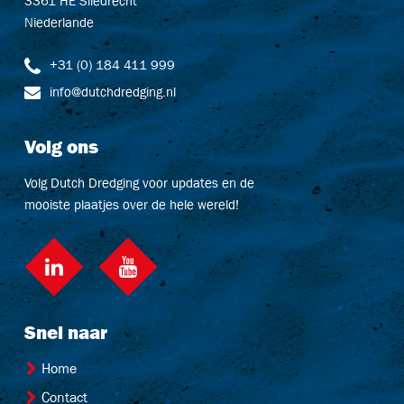
3361 HE Sliedrecht
Niederlande
+31 (0) 184 411 999
info@dutchdredging.nl
Volg ons
Volg Dutch Dredging voor updates en de
mooiste plaatjes over de hele wereld!
LinkedIn
social::youtube
Snel naar
Home
Contact